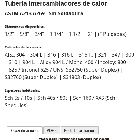
Tubería Intercambiadores de calor
ASTM A213 A269 - Sin Soldadura
Diámentros disponibles:
1/2" | 5/8" | 3/4" | 1 1/4" | 1 1/2" | 2" | (" Pulgadas)
Calidades de los aceros:
AISI: 304 | 304 L | 316 | 316 L | 316 TI | 321 | 347 | 309
| 310 | 904 L | Alloy 904 L / Manel 400 / Incoloy: 800
| 825 / Inconel 625 / UNS: S32750 (Super Duplex) |
S32760 (Super Duplex) | S31803 (Duplex)
Espesores habituales:
Sch 5s / 10s | Sch 40s / 80s | Sch 160 / XXS (Sch:
Shedules)
Especificaciones
PDF´s
Pedir Información