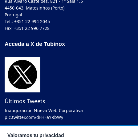
Rua Álvaro Castelões, 821 - 1ª Sala 1.5
4450-043, Matosinhos (Porto)
Portugal
Tel.: +351 22 994 2045
Fax. +351 22 996 7728
Acceda a X de Tubinox
Últimos Tweets
Inauguración Nueva Web Corporativa
pic.twitter.com/dFHFaYRbWy
— TUBINOX (@Tubinox_EU)
Abril, 2025
Valoramos tu privacidad