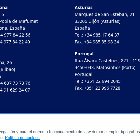
gona
Asturias
 5
Marques de San Esteban, 21
Pobla de Mafumet
33206 Gijón (Asturias)
ona. España
España
34 977 84 22 56
Tel.: +34 985 17 64 37
34 977 84 22 40
Fax. +34 985 35 98 34
Portugal
Rua Álvaro Castelões, 821 - 1ª S
a, 26
4450-043, Matosinhos (Porto)
(Bilbao)
Portugal
a
Tel.: +351 22 994 2045
34 637 73 73 76
Fax. +351 22 996 7728
34 91 629 24 07
Políti
gación y para el correcto funcionamiento de la web (por ejemplo, tipografías
so.
Política de cookies