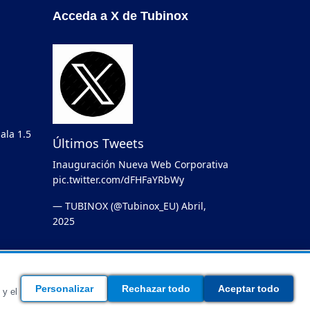
Acceda a X de Tubinox
ala 1.5
Últimos Tweets
Inauguración Nueva Web Corporativa
pic.twitter.com/dFHFaYRbWy
— TUBINOX (@Tubinox_EU)
Abril,
2025
ca de privacidad
-
Aviso legal
-
Política de cookies
Personalizar
Rechazar todo
Aceptar todo
 y el